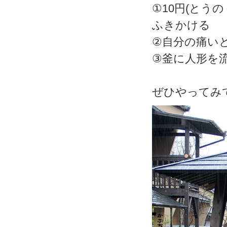
①10円(とう
ふきかける
②自分の痛い
③釜に人形を流
ぜひやってみ